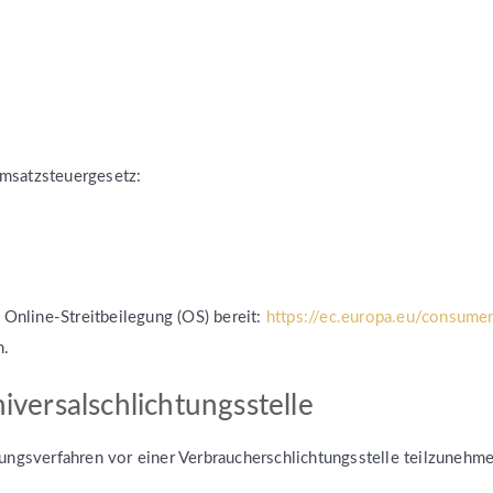
msatzsteuergesetz:
 Online-Streitbeilegung (OS) bereit:
https://ec.europa.eu/consume
m.
versal­schlichtungs­stelle
legungsverfahren vor einer Verbraucherschlichtungsstelle teilzunehm