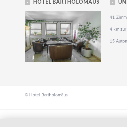
HOTEL BARTHOLOMÄUS
UN
41 Zimme
4 km zur
15 Autom
© Hotel Bartholomäus