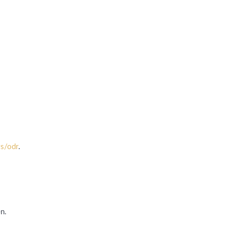
rs/odr
.
en.